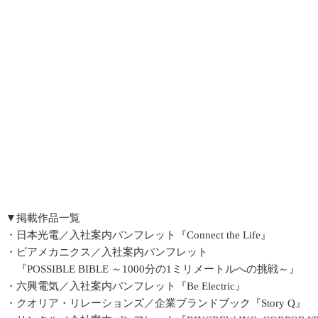
▼掲載作品一覧
・日本光電／入社案内パンフレット『Connect the Life』
・ビアメカニクス／入社案内パンフレット
『POSSIBLE BIBLE ～1000分の1ミリメートルへの挑戦～』
・六興電気／入社案内パンフレット『Be Electric』
・クオリア・リレーションズ／企業ブランドブック『Story Q』