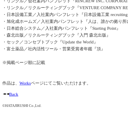
・リンクル／会社案内パンフレット『RINCREW INC. CORPORATE 
・リンクル／リクルーティングブック『VENTURE COMPANY RECR
・日本設備工業／入社案内パンフレット『日本設備工業 recruiting 
・旭化成ホームズ／入社案内パンフレット『人は、誰かの拠り所
・日本総合システム／入社案内パンフレット『Starting Point』
・森北出版／リクルーティングブック『入門 森北出版』
・セック／コンセプトブック『Update the World』
・富士薬品／社内活性ツール・営業受賞者年鑑『頂』
※掲載ページ順に記載
作品は、
Works
ページにてご覧いただけます。
Back
©HATAJIRUSHI Co.,Ltd.