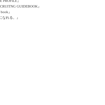
PROFILE』
UITNG GUIDEBOOK』
book』
になれる。』